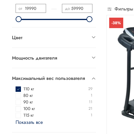
—
от
до
Фильтры
-38%
Цвет
Мощность двигателя
Максимальный вес пользователя
110 кг
29
80 кг
1
90 кг
11
100 кг
21
115 кг
1
Показать все