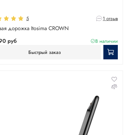
5
1 отзыв
вая дорожка Itosima CROWN
90 руб
В наличии
Быстрый заказ