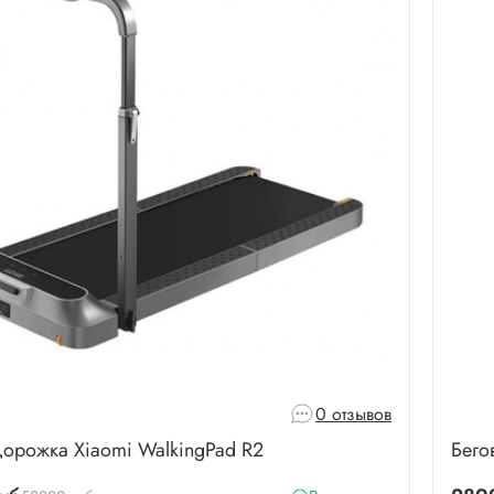
0 отзывов
дорожка Xiaomi WalkingPad R2
Бего