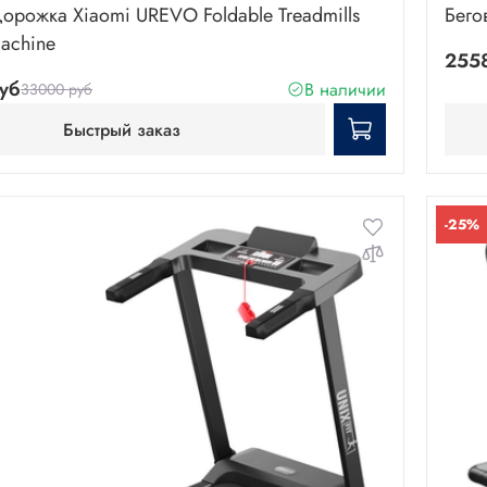
дорожка Xiaomi UREVO Foldable Treadmills
Бего
achine
255
уб
В наличии
33000 руб
Быстрый заказ
-25%