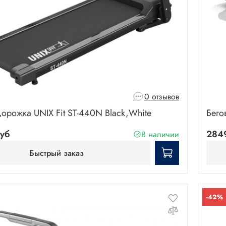
0 отзывов
дорожка UNIX Fit ST-440N Black,White
Бего
уб
284
В наличии
Быстрый заказ
-42%