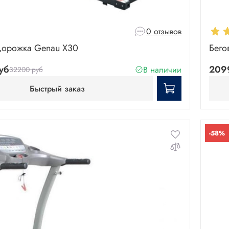
0 отзывов
дорожка Genau X30
Бего
уб
209
В наличии
32200 руб
Быстрый заказ
-58%