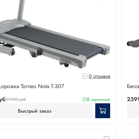
0 отзывов
дорожка Torneo Nota T-307
Бего
уб
239
В наличии
29900 руб
Быстрый заказ