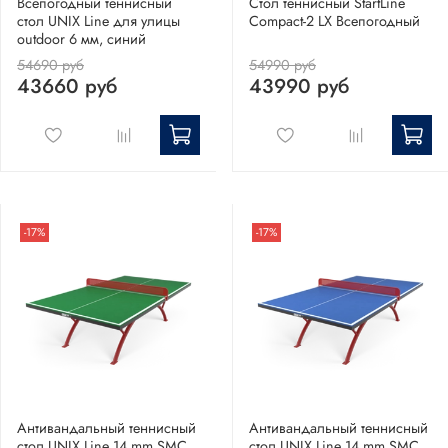
Всепогодный теннисный
Стол теннисный StartLine
стол UNIX Line для улицы
Compact-2 LX Всепогодный
outdoor 6 мм, синий
54690 руб
54990 руб
43660 руб
43990 руб
-17%
-17%
Антивандальный теннисный
Антивандальный теннисный
стол UNIX Line 14 mm SMC
стол UNIX Line 14 mm SMC