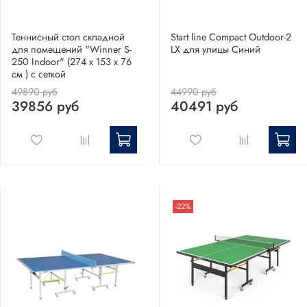
Теннисный стол складной
Start line Compact Outdoor-2
для помещений "Winner S-
LX для улицы Синий
250 Indoor" (274 х 153 х 76
см ) с сеткой
49890 руб
44990 руб
39856 руб
40491 руб
-22%