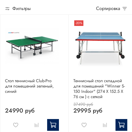
Для улицы
Фильтры
Сортировка
Для помещений
-20%
Всепогодные
Стол теннисный Club-Pro
Теннисный стол складной
для помещений зеленый,
для помещений "Winner S-
синий
150 Indoor" (274 Х 152.5 Х
76 см ) с сеткой
37490 руб
24990 руб
29995 руб