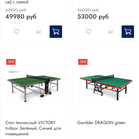
см) с сеткой
62490 руб
56000 руб
49980 руб
53000 руб
-10%
-10%
Стол теннисный VICTORY
Gambler DRAGON green
Indoor Зелёный, Синий для
помещений