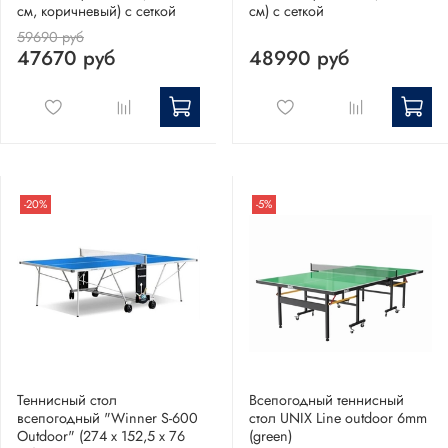
см, коричневый) с сеткой
см) с сеткой
59690 руб
47670 руб
48990 руб
-20%
-5%
Теннисный стол
Всепогодный теннисный
всепогодный "Winner S-600
стол UNIX Line outdoor 6mm
Outdoor" (274 х 152,5 х 76
(green)