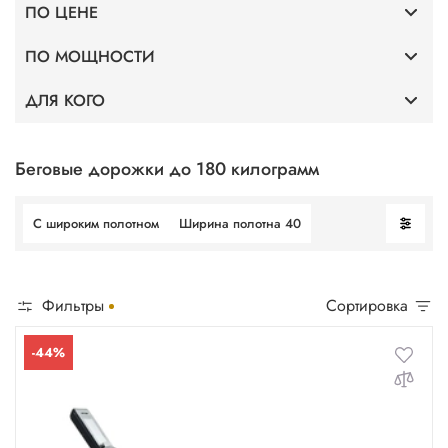
ПО ЦЕНЕ
Премиум
ПО МОЩНОСТИ
До 40 000
Тонкие
ДЛЯ КОГО
Мощность 2 л.с.
До 75 000
Для дома
Профессиональные
Мощность 3,5 л.с.
До 100 000
Без поручней
Беговые дорожки до 180 килограмм
Для фитнес клубов
Мощность 4 л.с.
С широким полотном
Ширина полотна 40
Для ходьбы
Мощность 5 л.с.
Фильтры
Сортировка
-44%