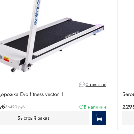
0 отзывов
орожка Evo fitness vector II
Бего
уб
229
В наличии
36490 руб
Быстрый заказ