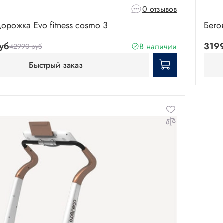
0 отзывов
орожка Evo fitness cosmo 3
Бего
уб
319
В наличии
42990 руб
Быстрый заказ