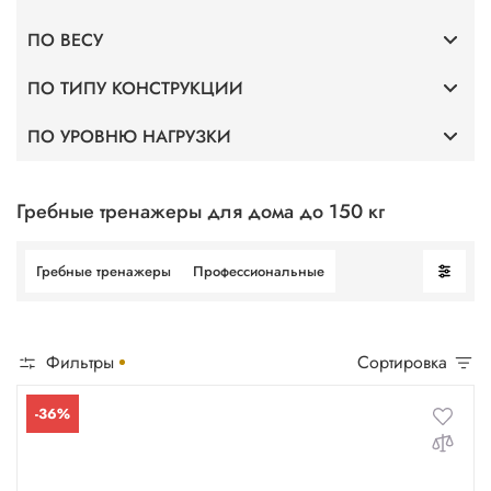
ПО ВЕСУ
Профессиональные
ПО ТИПУ КОНСТРУКЦИИ
До 150 кг
ПО УРОВНЮ НАГРУЗКИ
С воздушно-магнитной системой нагружения
С 16 уровнями нагрузки
Гребные тренажеры для дома до 150 кг
Гребные тренажеры
Профессиональные
Фильтры
Сортировка
-36%