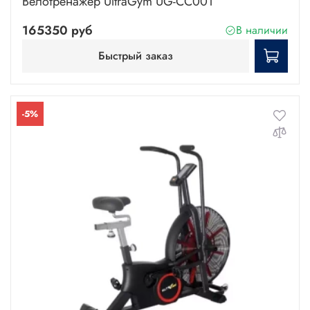
Велотренажёр UltraGym UG-CC001
165350 руб
В наличии
Быстрый заказ
-5%