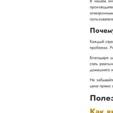
В нашем инт
производит
электронным
пользователе
Почем
Каждый стре
пробежки. Р
Благодаря ш
стать реаль
домашнего и
Не забывайт
цене прямо 
Полез
Как в