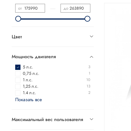
—
от
до
Цвет
Мощность двигателя
5 л.с.
3
0,75 л.с.
1
1 л.с.
10
1,25 л.с.
13
1.4 л.с.
2
Показать все
Максимальный вес пользователя