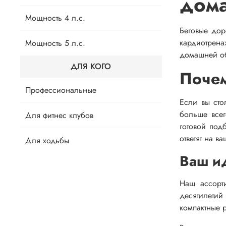
дом
Мощность 4 л.с.
Беговые дор
кардиотрен
Мощность 5 л.с.
домашней об
ДЛЯ КОГО
Почем
Профессиональные
Если вы сто
больше всег
Для фитнес клубов
готовой под
ответят на в
Для ходьбы
Ваш и
Наш ассорт
десятилетий
компактные 