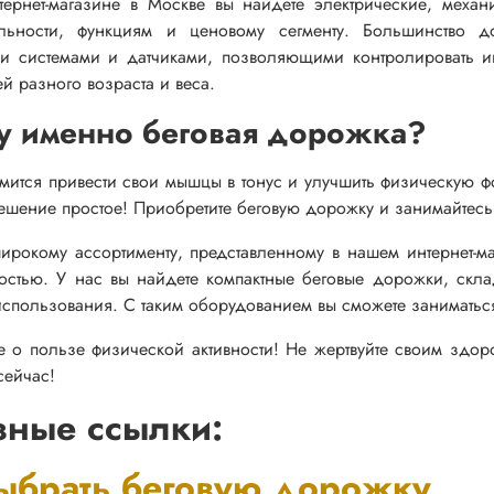
ернет-магазине в Москве вы найдете электрические, механ
ельности, функциям и ценовому сегменту. Большинство
и системами и датчиками, позволяющими контролировать ин
й разного возраста и веса.
у именно беговая дорожка?
мится привести свои мышцы в тонус и улучшить физическую фо
ешение простое! Приобретите беговую дорожку и занимайтесь
ирокому ассортименту, представленному в нашем интернет-м
ностью. У нас вы найдете компактные беговые дорожки, ск
спользования. С таким оборудованием вы сможете заниматься
е о пользе физической активности! Не жертвуйте своим здо
сейчас!
ные ссылки:
ыбрать беговую дорожку