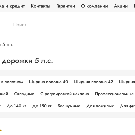
ка и кредит
Контакты
Гарантии
О компании
Акции
 5 л.с.
 дорожки 5 л.с.
м полотном
Ширина полотна 40
Ширина полотна 42
Ширина
чней
Складные
С регулировкой наклона
Профессиональные
г
До 140 кг
До 150 кг
Бесшумные
Для пожилых
Для фи