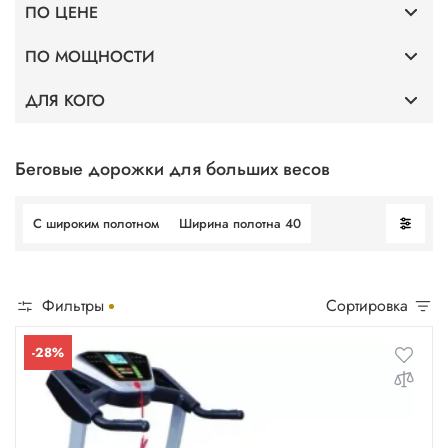
ПО ЦЕНЕ
Премиум
ПО МОЩНОСТИ
До 40 000
Тонкие
ДЛЯ КОГО
Мощность 2 л.с.
До 75 000
Для дома
Профессиональные
Мощность 3,5 л.с.
До 100 000
Без поручней
Беговые дорожки для больших весов
Для фитнес клубов
Мощность 4 л.с.
С широким полотном
Ширина полотна 40
Для ходьбы
Мощность 5 л.с.
Фильтры
Сортировка
-28%