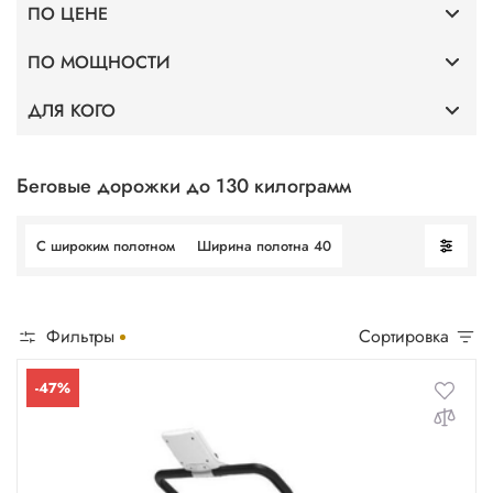
ПО ЦЕНЕ
Премиум
ПО МОЩНОСТИ
До 40 000
Тонкие
ДЛЯ КОГО
Мощность 2 л.с.
До 75 000
Для дома
Профессиональные
Мощность 3,5 л.с.
До 100 000
Без поручней
Беговые дорожки до 130 килограмм
Для фитнес клубов
Мощность 4 л.с.
С широким полотном
Ширина полотна 40
Для ходьбы
Мощность 5 л.с.
Фильтры
Сортировка
-47%