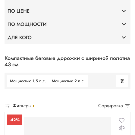
ПО ЦЕНЕ
Премиум
ПО МОЩНОСТИ
До 40 000
Тонкие
ДЛЯ КОГО
Мощность 2 л.с.
До 75 000
Для дома
Профессиональные
Мощность 3,5 л.с.
До 100 000
Без поручней
Компактные беговые дорожки с шириной полотна
43 см
Для фитнес клубов
Мощность 4 л.с.
Мощностью 1,5 л.с.
Мощностью 2 л.с.
Для ходьбы
Мощность 5 л.с.
Фильтры
Сортировка
-42%