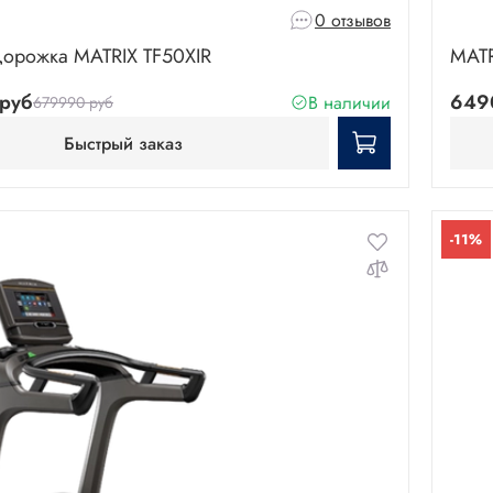
0 отзывов
дорожка MATRIX TF50XIR
MATR
руб
649
В наличии
679990 руб
Быстрый заказ
-11%