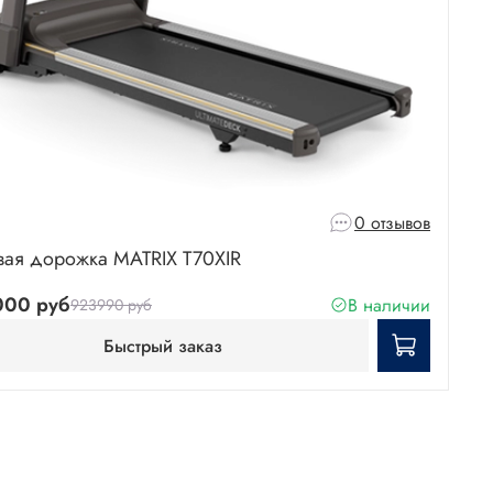
0 отзывов
вая дорожка MATRIX T70XIR
000 руб
В наличии
923990 руб
Быстрый заказ