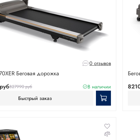
0 отзывов
70XER Беговая дорожка
Бего
руб
821
В наличии
827990 руб
Быстрый заказ