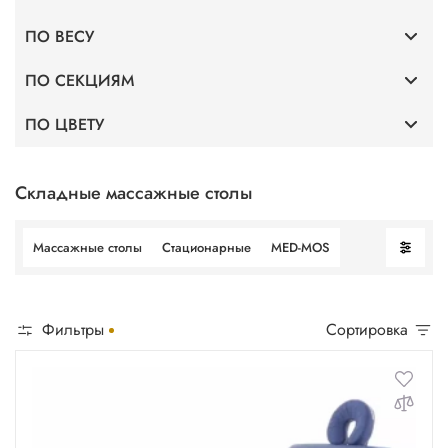
ПО ВЕСУ
Стационарные
ПО СЕКЦИЯМ
До 250 кг
ПО ЦВЕТУ
С 2 секциями
Бежевый цвет
Складные массажные столы
Кремовый цвет
Массажные столы
Стационарные
MED-MOS
Фильтры
Сортировка