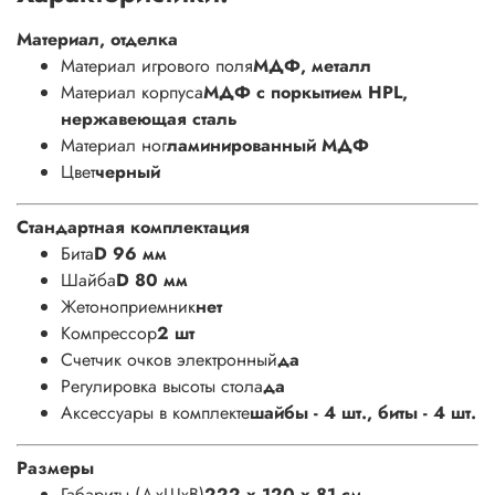
Материал, отделка
Материал игрового поля
МДФ, металл
Материал корпуса
МДФ с поркытием HPL,
нержавеющая сталь
Материал ног
ламинированный МДФ
Цвет
черный
Стандартная комплектация
Бита
D 96 мм
Шайба
D 80 мм
Жетоноприемник
нет
Компрессор
2 шт
Счетчик очков электронный
да
Регулировка высоты стола
да
Аксессуары в комплекте
шайбы - 4 шт., биты - 4 шт.
Размеры
Габариты (ДхШхВ)
222 x 120 x 81 см