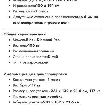
Игровое поле
100 x 191 см
Размер стола
7 футов
Допустимые отклонения плоскостности
до 5 мм на
всю поверхность игрового поля
Общие характеристики
Модель
Black Diamond Pro
Вес нетто
106 кг
Размещение
напольный
Страна производства
Китай
Тип игры
аэрохоккей
Информация для транспортировки
Кол-во мест упаковки
1 место
Вес брутто
117 кг
Размер и вес упаковки
231 x 132 x 21.6 см, 117 кг
Упаковка
картонная коробка
Габариты упаковки
231 x 132 x 21.6 см