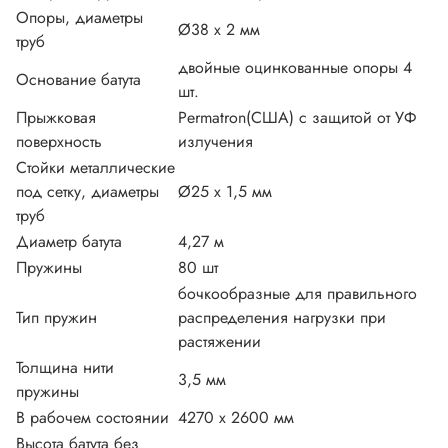
Опоры, диаметры
Ø38 х 2 мм
труб
двойные оцинкованные опоры 4
Основание батута
шт.
Прыжковая
Permatron(США) с защитой от УФ
поверхность
излучения
Стойки металлические
под сетку, диаметры
Ø25 х 1,5 мм
труб
Диаметр батута
4,27 м
Пружины
80 шт
бочкообразные для правильного
Тип пружин
распределения нагрузки при
растяжении
Толщина нити
3,5 мм
пружины
В рабочем состоянии
4270 х 2600 мм
Высота батута без