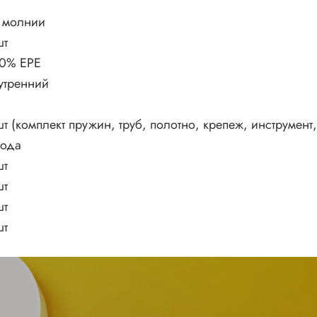
 молнии
шт
0% EPE
утренний
шт (комплект пружин, труб, полотно, крепеж, инструмент,
года
шт
шт
шт
шт