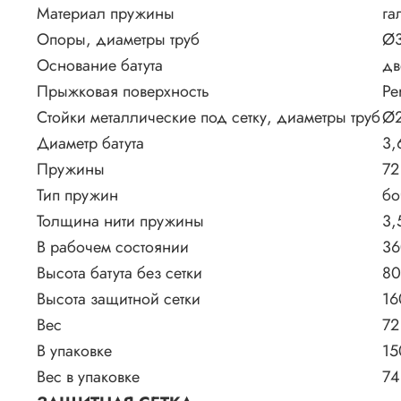
Материал пружины
га
Опоры, диаметры труб
Ø3
Основание батута
дв
Прыжковая поверхность
Pe
Стойки металлические под сетку, диаметры труб
Ø2
Диаметр батута
3,
Пружины
72
Тип пружин
бо
Толщина нити пружины
3,
В рабочем состоянии
36
Высота батута без сетки
80
Высота защитной сетки
16
Вес
72
В упаковке
15
Вес в упаковке
74