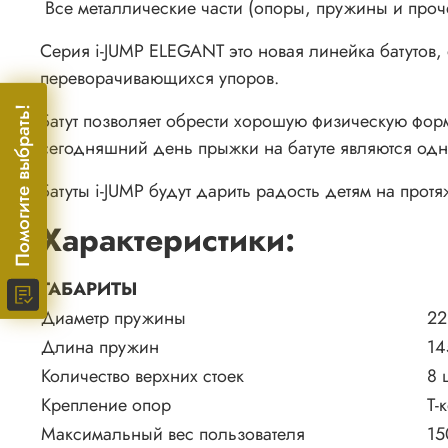
Все металлические части (опоры, пружины и проч
Серия i-JUMP ELEGANT это новая линейка батутов
переворачивающихся упоров.
Помогите выбрать!
Батут позволяет обрести хорошую физическую форм
сегодняшний день прыжки на батуте являются одн
Батуты i-JUMP будут дарить радость детям на прот
Характеристики:
ГАБАРИТЫ
Диаметр пружины
22
Длина пружин
14
Количество верхних стоек
8 
Крепление опор
Т-
Максимальный вес пользователя
15