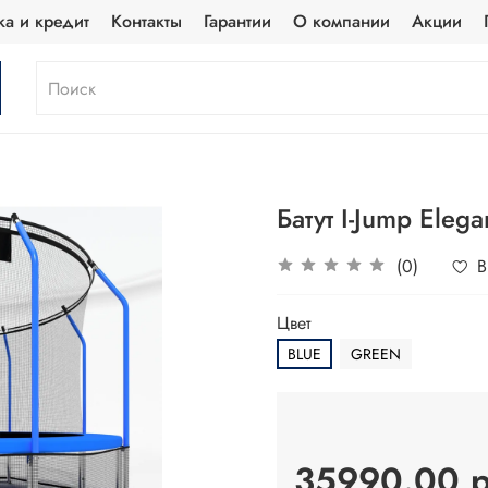
ка и кредит
Контакты
Гарантии
О компании
Акции
Батут I-Jump Elega
(0)
В
Цвет
BLUE
GREEN
35990.00 