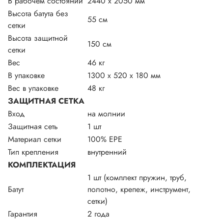
В рабочем состоянии
2440 х 2050 мм
Высота батута без
55 см
сетки
Высота защитной
150 см
сетки
Вес
46 кг
В упаковке
1300 х 520 х 180 мм
Вес в упаковке
48 кг
ЗАЩИТНАЯ СЕТКА
Вход
на молнии
Защитная сеть
1 шт
Материал сетки
100% EPE
Тип крепления
внутренний
КОМПЛЕКТАЦИЯ
1 шт (комплект пружин, труб,
Батут
полотно, крепеж, инструмент,
сетки)
Гарантия
2 года