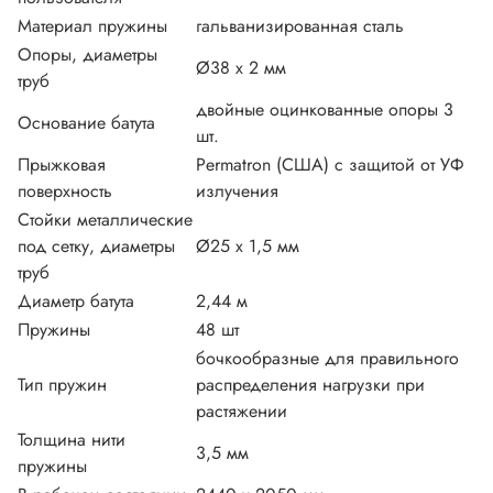
Материал пружины
гальванизированная сталь
Опоры, диаметры
Ø38 х 2 мм
труб
двойные оцинкованные опоры 3
Основание батута
шт.
Прыжковая
Permatron (США) с защитой от УФ
поверхность
излучения
Стойки металлические
под сетку, диаметры
Ø25 х 1,5 мм
труб
Диаметр батута
2,44 м
Пружины
48 шт
бочкообразные для правильного
Тип пружин
распределения нагрузки при
растяжении
Толщина нити
3,5 мм
пружины