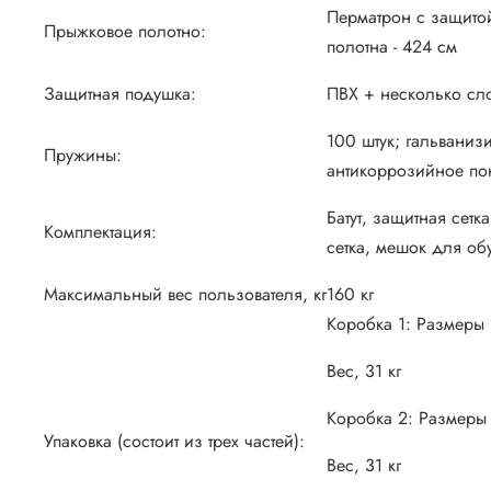
Перматрон с защито
Прыжковое полотно:
полотна - 424 см
Защитная подушка:
ПВХ + несколько сл
100 штук; гальваниз
Пружины:
антикоррозийное по
Батут, защитная сетк
Комплектация:
сетка, мешок для об
Максимальный вес пользователя, кг
160 кг
Коробка 1: Размеры (
Вес, 31 кг
Коробка 2: Размеры 
Упаковка (состоит из трех частей):
Вес, 31 кг