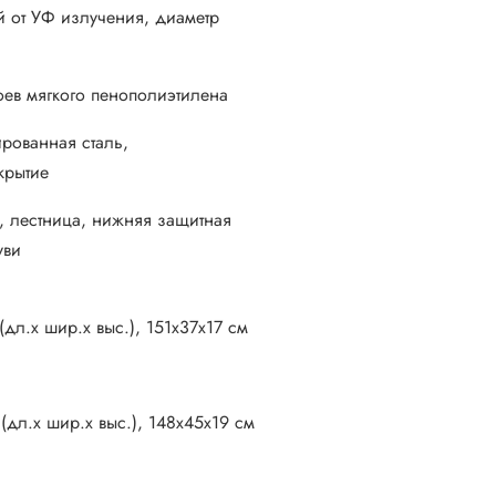
й от УФ излучения, диаметр
оев мягкого пенополиэтилена
ированная сталь,
крытие
а, лестница, нижняя защитная
уви
дл.х шир.х выс.), 151х37х17 см
(дл.х шир.х выс.), 148х45х19 см