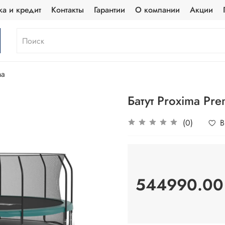
ка и кредит
Контакты
Гарантии
О компании
Акции
ma
Батут Proxima Pre
(0)
В
544990.00