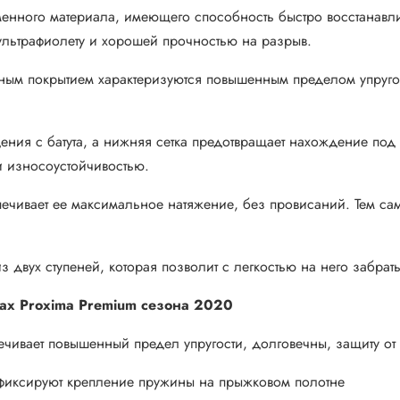
менного материала, имеющего способность быстро восстанавл
льтрафиолету и хорошей прочностью на разрыв.
йным покрытием характеризуются повышенным пределом упругос
адения с батута, а нижняя сетка предотвращает нахождение под
 износоустойчивостью.
спечивает ее максимальное натяжение, без провисаний. Тем с
из двух ступеней, которая позволит с легкостью на него забра
тах Proxima Premium сезона 2020
ечивает повышенный предел упругости, долговечны, защиту о
 фиксируют крепление пружины на прыжковом полотне