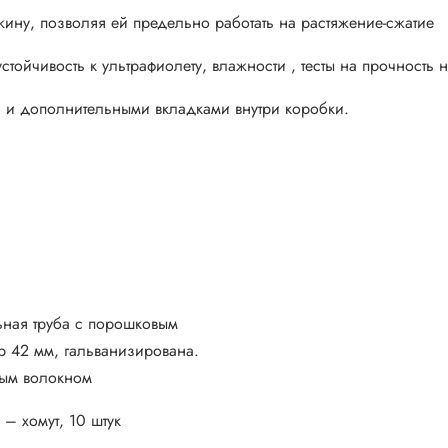
ину, позволяя ей предельно работать на растяжение-сжатие
тойчивость к ультрафиолету, влажности , тесты на прочность 
и и дополнительными вкладками внутри коробки.
ьная труба с порошковым
р 42 мм, гальванизирована.
тым волокном
– хомут, 10 штук