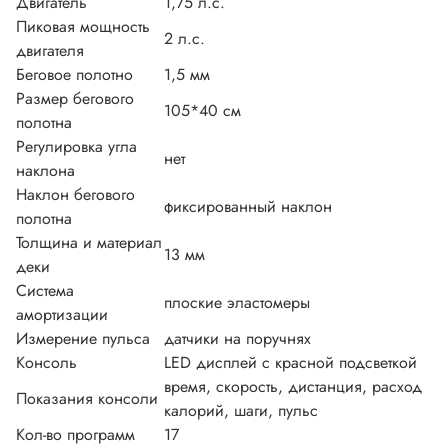
Двигатель
1,75 л.с.
Пиковая мощность
2 л.с.
двигателя
Беговое полотно
1,5 мм
Размер бегового
105*40 см
полотна
Регулировка угла
нет
наклона
Наклон бегового
фиксированный наклон
полотна
Толщина и материал
13 мм
деки
Система
плоские эластомеры
амортизации
Измерение пульса
датчики на поручнях
Консоль
LED дисплей с красной подсветкой
время, скорость, дистанция, расход
Показания консоли
калорий, шаги, пульс
Кол-во программ
17