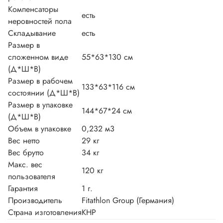
Компенсаторы
есть
неровностей пола
Складывание
есть
Размер в
сложенном виде
55*63*130 см
(Д*Ш*В)
Размер в рабочем
133*63*116 см
состоянии (Д*Ш*В)
Размер в упаковке
144*67*24 см
(Д*Ш*В)
Объем в упаковке
0,232 м3
Вес нетто
29 кг
Вес брутто
34 кг
Макс. вес
120 кг
пользователя
Гарантия
1 г.
Производитель
Fitathlon Group (Германия)
Страна изготовления
КНР