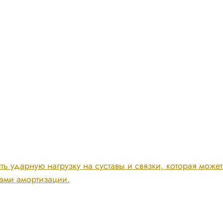
ить ударную нагрузку на суставы и связки, которая може
ами амортизации.