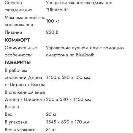
Система
Ультракомпактное складывание
складывания
"UltraFold"
Максимальный вес
100 кг
пользователя
Питание
220 В
КОМФОРТ
Отличительные
Управление пультом или с помощью
особенности
смартфона по BlueTooth.
ГАБАРИТЫ
В рабочем
состоянии Длина
1450 х 580 х 150 мм
х Ширина х Высота
В сложенном виде
Длина х Ширина х
200 х 580 х 1450 мм
Высота
Вес
26 кг
В упаковке
1545 х 690 х 170 мм
Вес в упаковке
31 кг