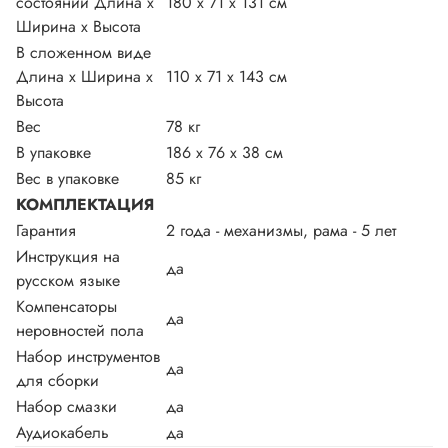
состоянии Длина х
180 х 71 х 131 см
Ширина х Высота
В сложенном виде
Длина х Ширина х
110 х 71 х 143 см
Высота
Вес
78 кг
В упаковке
186 х 76 х 38 см
Вес в упаковке
85 кг
КОМПЛЕКТАЦИЯ
Гарантия
2 года - механизмы, рама - 5 лет
Инструкция на
да
русском языке
Компенсаторы
да
неровностей пола
Набор инструментов
да
для сборки
Набор смазки
да
Аудиокабель
да