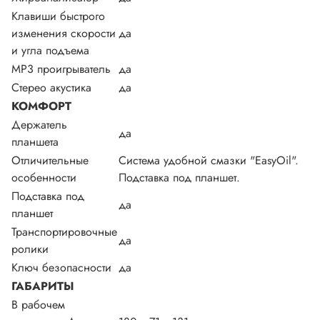
Клавиши быстрого
изменения скорости
да
и угла подъема
MP3 проигрыватель
да
Стерео акустика
да
КОМФОРТ
Держатель
да
планшета
Отличительные
Система удобной смазки "EasyOil".
особенности
Подставка под планшет.
Подставка под
да
планшет
Транспортировочные
да
ролики
Ключ безопасности
да
ГАБАРИТЫ
В рабочем