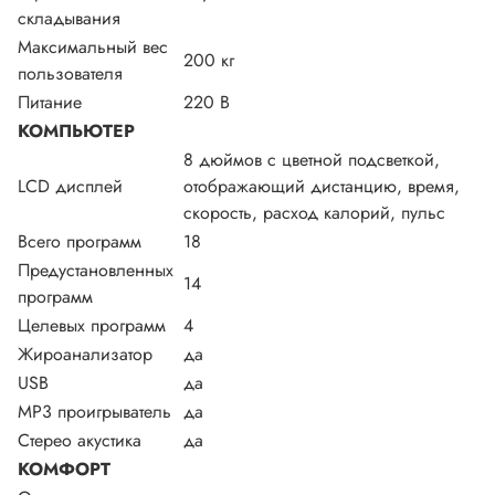
складывания
Максимальный вес
200 кг
пользователя
Питание
220 В
КОМПЬЮТЕР
8 дюймов с цветной подсветкой,
LCD дисплей
отображающий дистанцию, время,
скорость, расход калорий, пульс
Всего программ
18
Предустановленных
14
программ
Целевых программ
4
Жироанализатор
да
USB
да
MP3 проигрыватель
да
Стерео акустика
да
КОМФОРТ