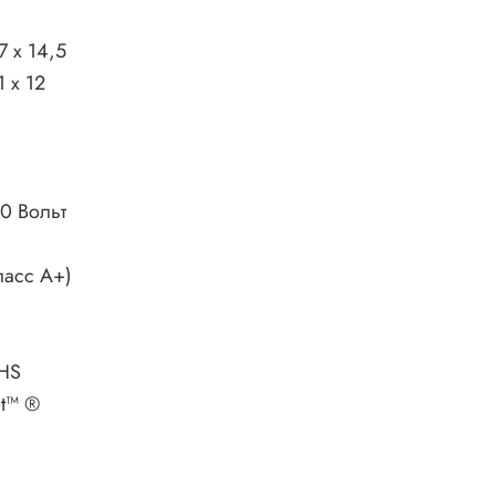
7 х 14,5
1 x 12
20 Вольт
ласс А+)
HS
it™ ®