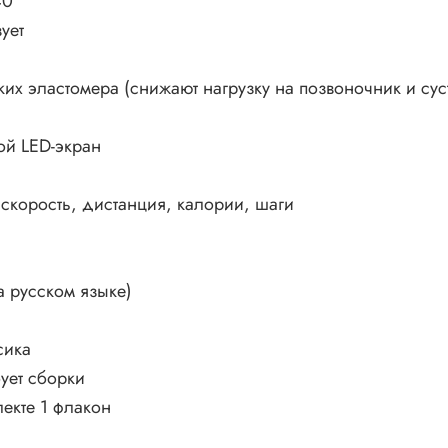
40
вует
ких эластомера (снижают нагрузку на позвоночник и сус
й LED-экран
 скорость, дистанция, калории, шаги
на русском языке)
сика
бует сборки
лекте 1 флакон