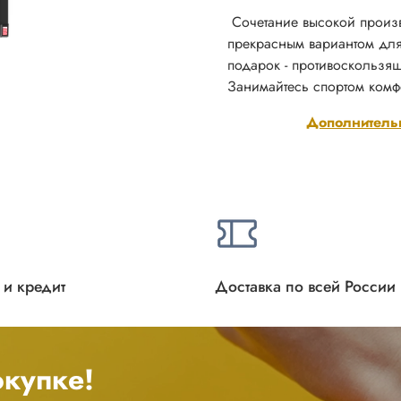
Сочетание высокой произв
прекрасным вариантом для
подарок - противоскольз
Занимайтесь спортом комф
Дополнитель
 и кредит
Доставка по всей России
купке!