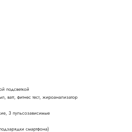
ой подсветкой
п, ватт, фитнес тест, жироанализатор
кие, 3 пульсозависимые
подзарядки смартфона)