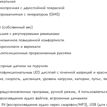
тикальная
окопрочная с двухслойной покраской
ктромагнитная c генератором (GMS)
г (собственный вес)
ьшие с регулируемыми ремешками
ономичное повышенной комфортности
горизонтали и вертикали
ьтипозиционные прорезиненные рукоятки
сорные датчики на поручнях
гофункциональным LED дисплей с точечной матрицей и красн
мя, скорость, дистанция, уровень нагрузки, калории, пульс, тем
предустановленных программ, ручной режим, 4 пользовательс
произведение аудио файлов, встроенные динамики
 IN (воспроизведение аудио через смартфон/MP3), USB (для 