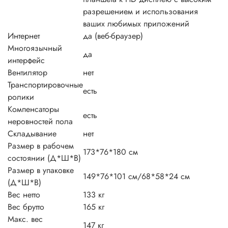
разрешением и использования
ваших любимых приложений
Интернет
да (веб-браузер)
Многоязычный
да
интерфейс
Вентилятор
нет
Транспортировочные
есть
ролики
Компенсаторы
есть
неровностей пола
Складывание
нет
Размер в рабочем
173*76*180 см
состоянии (Д*Ш*В)
Размер в упаковке
149*76*101 см/68*58*24 см
(Д*Ш*В)
Вес нетто
133 кг
Вес брутто
165 кг
Макс. вес
147 кг