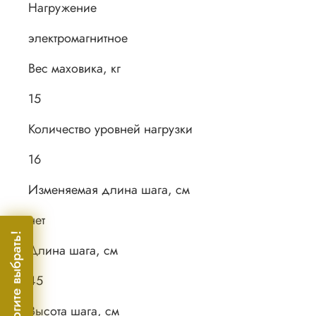
Нагружение
электромагнитное
Вес маховика, кг
15
Количество уровней нагрузки
16
Изменяемая длина шага, см
нет
Помогите выбрать!
Длина шага, см
45
Высота шага, см