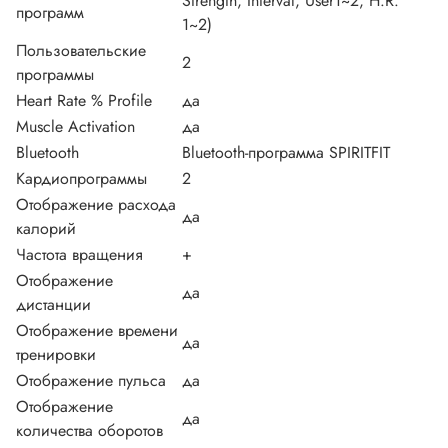
Strength, Interval, User1~2, H.R.
программ
1~2)
Пользовательские
2
программы
Heart Rate % Profile
да
Muscle Activation
да
Bluetooth
Bluetooth-программа SPIRITFIT
Кардиопрограммы
2
Отображение расхода
да
калорий
Частота вращения
+
Отображение
да
дистанции
Отображение времени
да
тренировки
Отображение пульса
да
Отображение
да
количества оборотов