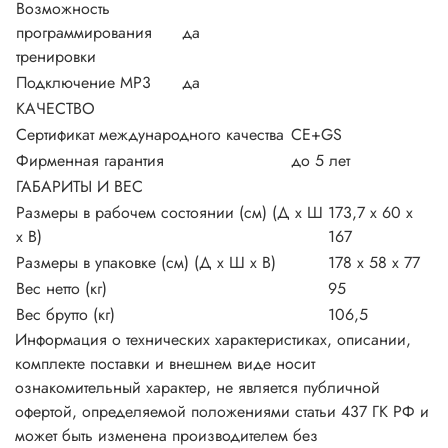
Возможность
программирования
да
тренировки
Подключение MP3
да
КАЧЕСТВО
Сертификат международного качества
CE+GS
Фирменная гарантия
до 5 лет
ГАБАРИТЫ И ВЕС
Размеры в рабочем состоянии (см) (Д х Ш
173,7 х 60 х
х В)
167
Размеры в упаковке (см) (Д х Ш х В)
178 х 58 х 77
Вес нетто (кг)
95
Вес брутто (кг)
106,5
Информация о технических характеристиках, описании,
комплекте поставки и внешнем виде носит
ознакомительный характер, не является публичной
офертой, определяемой положениями статьи 437 ГК РФ и
может быть изменена производителем без