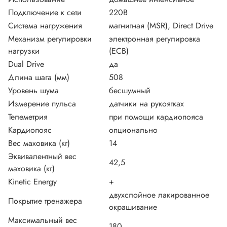
Подключение к сети
220В
Система нагружения
магнитная (MSR), Direct Drive
Механизм регулировки
электронная регулировка
нагрузки
(ECB)
Dual Drive
да
Длина шага (мм)
508
Уровень шума
беcшумный
Измерение пульса
датчики на рукоятках
Телеметрия
при помощи кардиопояса
Кардиопояс
опционально
Вес маховика (кг)
14
Эквивалентный вес
42,5
маховика (кг)
Kinetic Energy
+
двухслойное лакированное
Покрытие тренажера
окрашивание
Максимальный вес
180