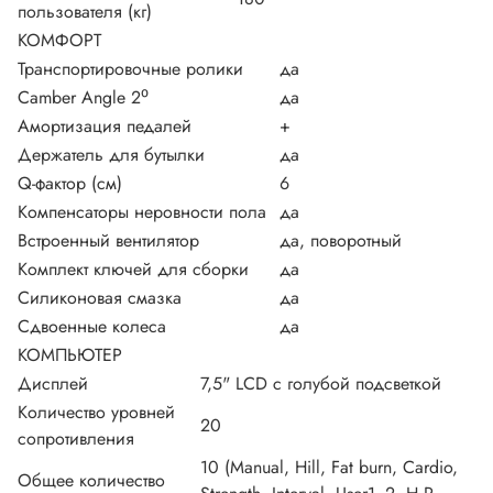
пользователя (кг)
КОМФОРТ
Транспортировочные ролики
да
Camber Angle 2⁰
да
Амортизация педалей
+
Держатель для бутылки
да
Q-фактор (см)
6
Компенсаторы неровности пола
да
Встроенный вентилятор
да, поворотный
Комплект ключей для сборки
да
Силиконовая смазка
да
Сдвоенные колеса
да
КОМПЬЮТЕР
Дисплей
7,5" LCD с голубой подсветкой
Количество уровней
20
сопротивления
10 (Manual, Hill, Fat burn, Cardio,
Общее количество