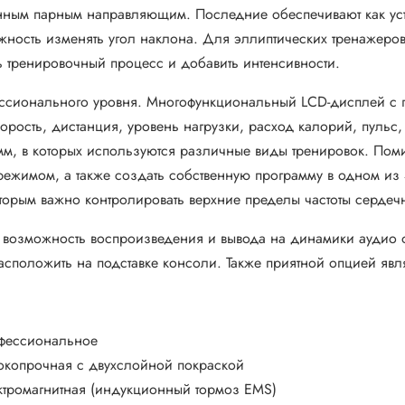
енным парным направляющим. Последние обеспечивают как усто
жность изменять угол наклона. Для эллиптических тренажеров
ь тренировочный процесс и добавить интенсивности.
сионального уровня. Многофункциональный LCD-дисплей с гр
ость, дистанция, уровень нагрузки, расход калорий, пульс, те
амм, в которых используются различные виды тренировок. По
ежимом, а также создать собственную программу в одном из 
оторым важно контролировать верхние пределы частоты сердечн
 возможность воспроизведения и вывода на динамики аудио ф
сположить на подставке консоли. Также приятной опцией явл
фессиональное
окопрочная с двухслойной покраской
ктромагнитная (индукционный тормоз EMS)