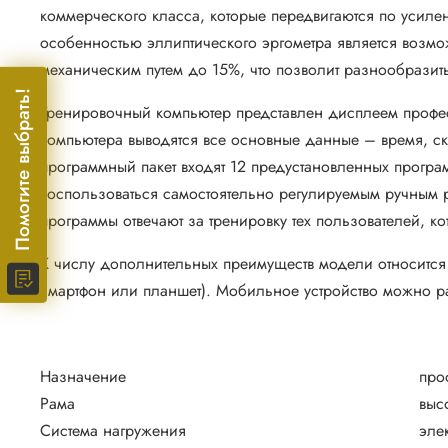
коммерческого класса, которые передвигаются по усил
особенностью эллиптического эргометра является возмо
механическим путем до 15%, что позволит разнообразит
Помогите выбрать!
Тренировочный компьютер представлен дисплеем профес
компьютера выводятся все основные данные – время, скор
программный пакет входят 12 предустановленных прогр
воспользоваться самостоятельно регулируемым ручным р
программы отвечают за тренировку тех пользователей, к
К числу дополнительных преимуществ модели относится
смартфон или планшет). Мобильное устройство можно ра
Назначение
про
Рама
выс
Система нагружения
эле