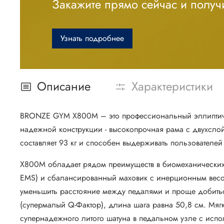
Закажите прямо сейчас и получи
Узнать подробнее
Описание
Характеристики
BRONZE GYM X800M – это профессиональный эллиптичес
надежной конструкции - высокопрочная рама с двухслой
составляет 93 кг и способен выдерживать пользователей
X800M обладает рядом преимуществ в биомеханических 
EMS) и сбалансированный маховик с инерционным весом
уменьшить расстояние между педалями и проще добить
(супермалый Q-Фактор), длина шага равна 50,8 см. Мяг
супернадежного литого шатуна в педальном узле с исп