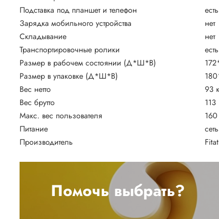
Подставка под планшет и телефон
есть
Зарядка мобильного устройства
нет
Складывание
нет
Транспортировочные ролики
есть
Размер в рабочем состоянии (Д*Ш*В)
172
Размер в упаковке (Д*Ш*В)
180
Вес нетто
93 к
Вес брутто
113 
Макс. вес пользователя
160 
Питание
сет
Производитель
Fita
Помочь выбрать?