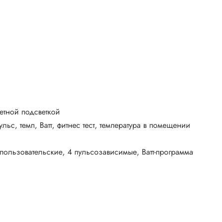
етной подсветкой
льс, темп, Ватт, фитнес тест, температура в помещении
пользовательские, 4 пульсозависимые, Ватт-программа