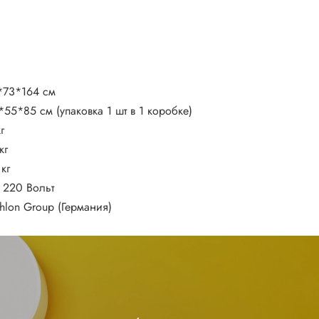
*73*164 см
*55*85 см (упаковка 1 шт в 1 коробке)
г
кг
кг
ь 220 Вольт
thlon Group (Германия)