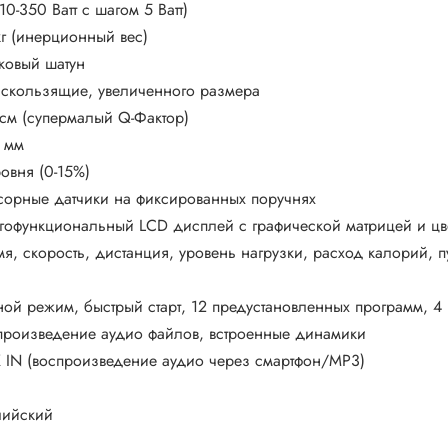
10-350 Ватт с шагом 5 Ватт)
кг (инерционный вес)
ковый шатун
искользящие, увеличенного размера
 см (супермалый Q-Фактор)
 мм
ровня (0-15%)
сорные датчики на фиксированных поручнях
гофункциональный LСD дисплей с графической матрицей и цв
мя, скорость, дистанция, уровень нагрузки, расход калорий, пу
ной режим, быстрый старт, 12 предустановленных программ, 4 
произведение аудио файлов, встроенные динамики
 IN (воспроизведение аудио через смартфон/MP3)
лийский