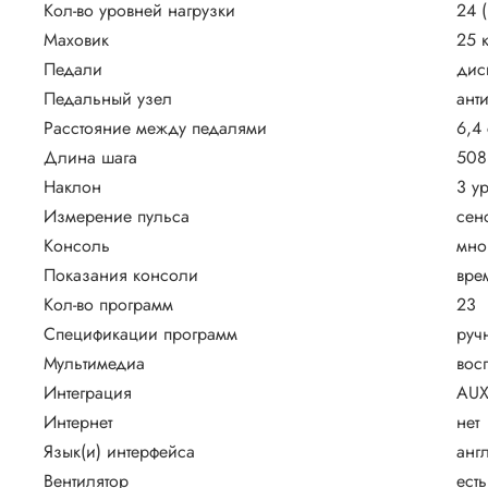
Кол-во уровней нагрузки
24 (
Маховик
25 
Педали
дис
Педальный узел
ант
Расстояние между педалями
6,4
Длина шага
508
Наклон
3 у
Измерение пульса
сен
Консоль
мно
Показания консоли
вре
Кол-во программ
23
Спецификации программ
руч
Мультимедиа
вос
Интеграция
AUX
Интернет
нет
Язык(и) интерфейса
анг
Вентилятор
есть