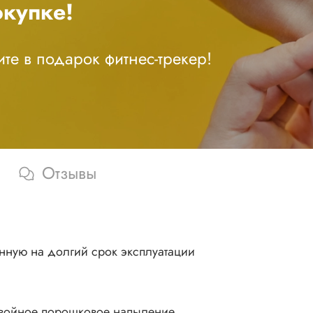
купке!
те в подарок фитнес-трекер!
Отзывы
нную на долгий срок эксплуатации
двойное порошковое напыление