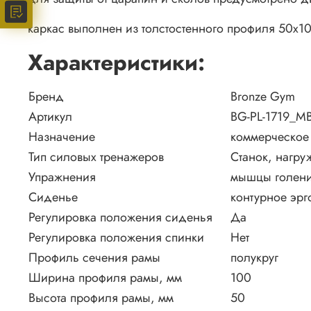
каркас выполнен из толстостенного профиля 50х1
Характеристики:
Бренд
Bronze Gym
Артикул
BG-PL-1719_M
Назначение
коммерческое
Тип силовых тренажеров
Станок, нагр
Упражнения
мышцы голен
Сиденье
контурное эрг
Регулировка положения сиденья
Да
Регулировка положения спинки
Нет
Профиль сечения рамы
полукруг
Ширина профиля рамы, мм
100
Высота профиля рамы, мм
50