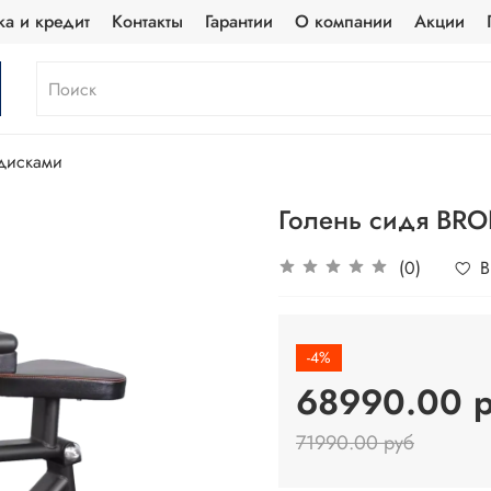
ка и кредит
Контакты
Гарантии
О компании
Акции
дисками
Голень сидя BRO
(0)
В
-4%
68990.00 
71990.00 руб