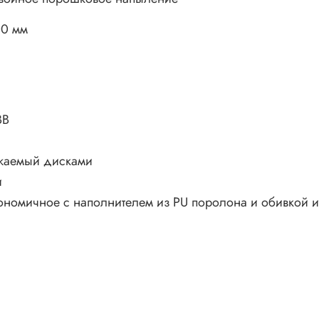
00 мм
BB
ужаемый дисками
и
ономичное с наполнителем из PU поролона и обивкой и