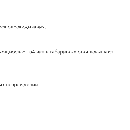
риск опрокидывания.
мощностью 154 ватт и габаритные огни повышают
ких повреждений.