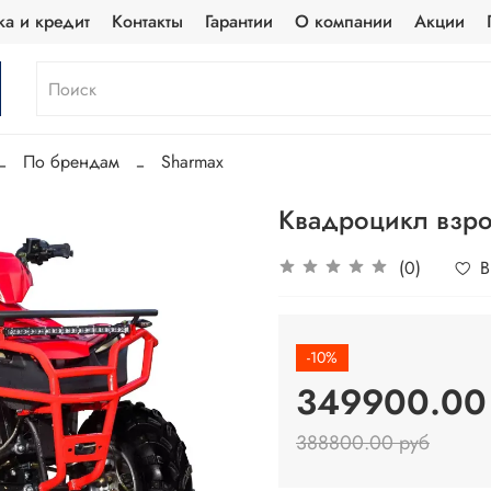
ка и кредит
Контакты
Гарантии
О компании
Акции
По брендам
Sharmax
Квадроцикл взро
(0)
В
-10%
349900.00
388800.00 руб