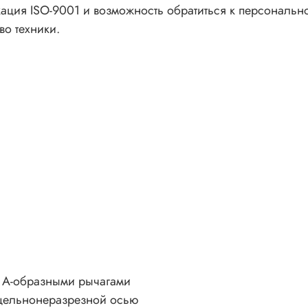
фикация ISO-9001 и возможность обратиться к персона
во техники.
я A-образными рычагами
 цельнонеразрезной осью