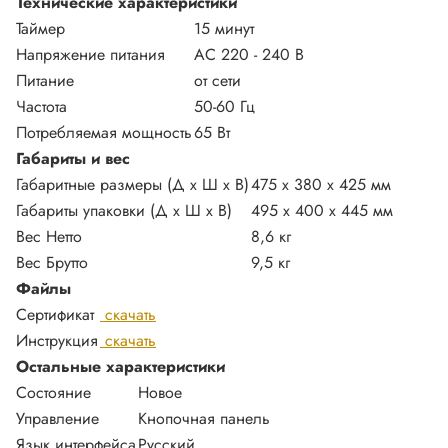
Технические характеристики
Таймер
15 минут
Напряжение питания
АС 220 - 240 В
Питание
от сети
Частота
50-60 Гц
Потребляемая мощность
65 Вт
Габариты и вес
Габаритные размеры (Д х Ш х В)
475 x 380 x 425 мм
Габариты упаковки (Д х Ш х В)
495 x 400 x 445 мм
Вес Нетто
8,6 кг
Вес Брутто
9,5 кг
Файлы
Сертификат
скачать
Инструкция
скачать
Остальные характеристики
Состояние
Новое
Управление
Кнопочная панель
Язык интерфейса
Русский