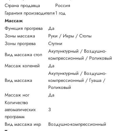
Страна продавца
Россия
Гарантия производителя
1 год
Массаж
Функция прогрева
Да
Зоны массажа
Руки / Икры / Стопы
Зоны прогрева
Ступни
Акупунктурный / Воздушно-
Вид массажа стоп
компрессионный / Роликовый
Массаж коленей
Да
Акупунктурный / Воздушно-
Вид массажа
компрессионный / Гуаша /
Роликовый
Массаж ног
Да
Количество
автоматических
3
программ
Вид массажа икр
Воздушно-компрессионный