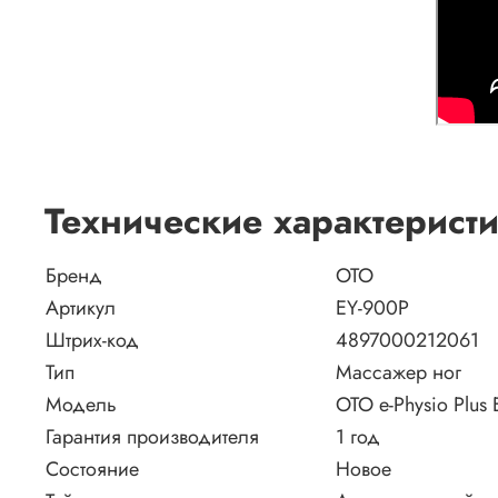
Технические характерист
Бренд
OTO
Артикул
EY-900P
Штрих-код
4897000212061
Тип
Массажер ног
Модель
OTO e-Physio Plus
Гарантия производителя
1 год
Состояние
Новое