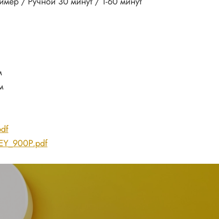
ймер / Ручной 30 минут / 1-60 минут
м
м
df
-EY_900P.pdf