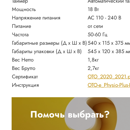
Таймер
Автоматический та
Мощность
18 Вт
Напряжение питания
AC 110 - 240 В
Питание
от сети
Частота
50-60 Гц
Габаритные размеры (Д х Ш х В)
540 х 115 х 375 м
Габариты упаковки (Д х Ш х В)
545 х 120 х 385 м
Вес Нетто
1,8кг
Вес Брутто
2,7кг
Сертификат
OTO_2020_2021.p
Инструкция
OTO-e_Physio-Plus
Помочь выбрать?