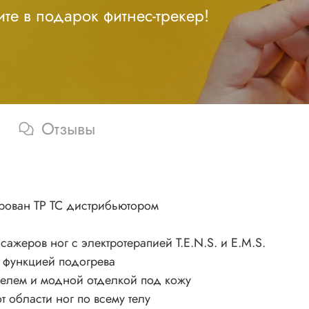
те в подарок фитнес-трекер!
Отзывы
рован ТР ТС дистрибьютором
жеров ног с электротерапией T.E.N.S. и E.M.S.
с функцией подогрева
елем и модной отделкой под кожу
 области ног по всему телу