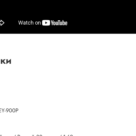
ики
 EY-900P