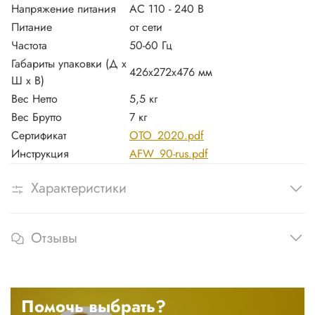
Напряжение питания
AC 110 - 240 В
Питание
от сети
Частота
50-60 Гц
Габариты упаковки (Д х
426x272x476 мм
Ш х В)
Вес Нетто
5,5 кг
Вес Брутто
7 кг
Сертификат
OTO_2020.pdf
Инструкция
AFW_90-rus.pdf
Характеристики
Отзывы
Помочь выбрать?