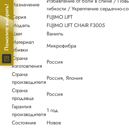
Избавление от боли в спине / Пов
Назначение
Помогите выбрать!
гибкости / Укрепление сердечно-с
Серия
FUJIMO LIFT
Модель
FUJIMO LIFT CHAIR F3005
Цвет
Ваниль
Материал
Микрофибра
обивки
Страна
Россия
изготовления
Страна
Россия, Япония
производителя
Страна
Россия
продавца
Гарантия
1 год
производителя
Состояние
Новое