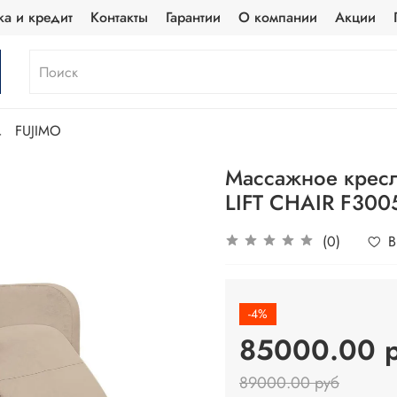
ка и кредит
Контакты
Гарантии
О компании
Акции
FUJIMO
Массажное кресл
LIFT CHAIR F3005
(0)
В
-4%
85000.00 
89000.00 руб