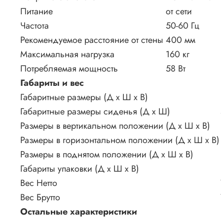
Питание
от сети
Частота
50-60 Гц
Рекомендуемое расстояние от стены
400 мм
Максимальная нагрузка
160 кг
Потребляемая мощность
58 Вт
Габариты и вес
Габаритные размеры (Д х Ш х В)
Габаритные размеры сиденья (Д х Ш)
Размеры в вертикальном положении (Д х Ш х В)
Размеры в горизонтальном положении (Д х Ш х В)
Размеры в поднятом положении (Д х Ш х В)
Габариты упаковки (Д х Ш х В)
Вес Нетто
Вес Брутто
Остальные характеристики