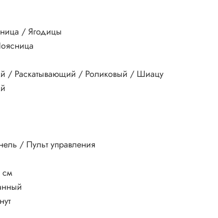
ница / Ягодицы
Поясница
й / Раскатывающий / Роликовый / Шиацу
ый
нель / Пульт управления
 см
анный
нут