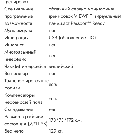
тренировок
Специальные
облачный сервис мониторинга
программные
тренировок VIEWFIT, виртуальный
возможности
ландшафт Passport™ Ready
Мультимедиа
нет
Интеграция
USB (обновление ПО)
Интернет
нет
Многоязычный
нет
интерфейс
Язык(и) интерфейса
английский
Вентилятор
нет
Транспортировочные
есть
ролики
Компенсаторы
есть
неровностей пола
Складывание
нет
Размер в рабочем
173*73*172 см.
состоянии (Д*Ш*В)
Вес нетто
129 кг.