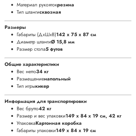
Материал рукояток
резина
Тип штанги
сквозная
Размеры
Габариты (ДхШхВ)
142 x 75 x 87 см
Диаметр штанги
Ø 15,8 мм
Размер стола
5 футов
Общие характеристики
Вес нетто
34 кг
Размещение
напольный
Тип игры
кикер
Информация для транспортировки
Вес брутто
42 кг
Размер и вес упаковки
149 х 84 х 19 см, 42 кг
Упаковка
Картонная коробка
Габариты упаковки
149 х 84 х 19 см