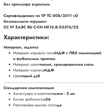
без присмотра взрослых.
Сертифицирован по ТР ТС 008/2011 «О
безопасности игрушек»
СС № ЕАЭС RU С-CN.НЕ16.В.02513/22
Характеристики:
Материал, отделка
Материал игрового поля
МДФ с ПВХ ламинацией
и футбольным принтом
Материал штанг
полые, хромированная сталь
Материал корпуса
МДФ
Цвет
серый дуб
Стандартная комплектация
Аксессуары в комплекте
мячи - 2 шт.
Кол-во футболистов
26
Регулировка высоты стола
да