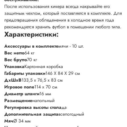
После использования кикера всегда накрывайте его
защитным чехлом, который поставляется в комплекте. Для
предотвращения обледенения в холодное время года
рекомендуется хранить футбол в помещении любого типа.
Характеристики:
Аксессуары в комплекте
мячи - 10 шт.
Вес нетто
64 кг
Вес брутто
70 кг
Упаковка
Картонная коробка
Габариты упаковки
146 X 84 X 29 см
ДхШхВ
133,5 x 76,5 x 83 см
Игровое поле
114 x 70 см
Диаметр штанги
16 мм
Размещение
напольный
Регулировка высоты стола
да
Дополнительная защита
всепогодный
Мяч
Ø 34 мм