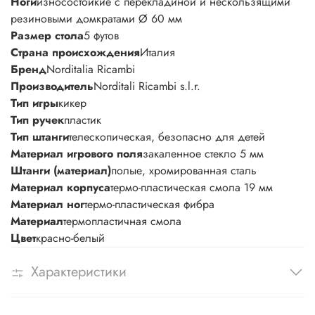
Ноги
износостойкие с перекладиной и нескользящими
резиновыми домкратами Ø 60 мм
Размер стола
5 футов
Страна происхождения
Италия
Бренд
Norditalia Ricambi
Производитель
Norditali Ricambi s.l.r.
Тип игры
кикер
Тип ручек
пластик
Тип штанги
телескопическая, безопасно для детей
Материал игрового поля
закаленное стекло 5 мм
Штанги (материал)
полые, хромированная сталь
Материал корпуса
термо-пластическая смола 19 мм
Материал ног
термо-пластическая фибра
Материал
термопластичная смола
Цвет
красно-белый
Характеристики