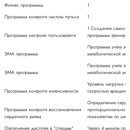
Фитнес программы
1
Программа контроля частоты пульса
1
1 Создание самосто
Программа настроек пользователя
программы трениров
Программа учета экв
ЭМА программа
метаболической акт
Программа учета экв
ЭМА программа
метаболической акт
Уровень нагрузки к
Программа контроля интенсивности
скоростью вращени
Определение серде
Программа контроля восстановления
пропорционально 
сердечного ритма
показателям по шкал
Отключение дисплея в "спящем"
Через 4 минуты пос