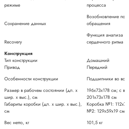
режиме
процесса
Возобновление по и
Сохранение данных
обращения
Функция анализа во
Recovery
сердечного ритма по
Конструкция
Тип конструкции
Домашний
Привод
Передний
Особенности конструкции
Подшипники во всех
Размер в рабочем состоянии (дл. х
196х73х178 см; с вы
шир. х выс.), см
201х73х178 см
Габариты коробки (дл. х шир. х выс.),
Коробка №1: 112х74
см
№2: 129х59х19 см
Вес нетто, кг
101,5 кг