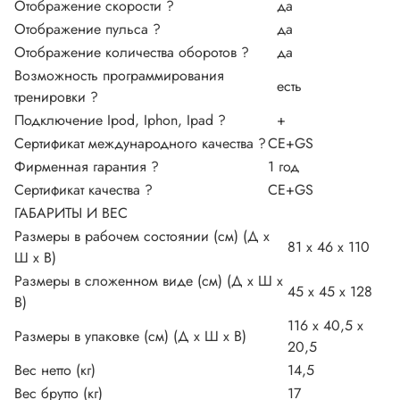
Отображение скорости
?
да
Отображение пульса
?
да
Отображение количества оборотов
?
да
Возможность программирования
есть
тренировки
?
Подключение Ipod, Iphon, Ipad
?
+
Сертификат международного качества
?
CE+GS
Фирменная гарантия
?
1 год
Сертификат качества
?
CE+GS
ГАБАРИТЫ И ВЕС
Размеры в рабочем состоянии (см) (Д х
81 х 46 х 110
Ш х В)
Размеры в сложенном виде (см) (Д х Ш х
45 х 45 х 128
В)
116 х 40,5 х
Размеры в упаковке (см) (Д х Ш х В)
20,5
Вес нетто (кг)
14,5
Вес брутто (кг)
17