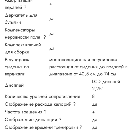
Амортизация
+
педалей
?
Держатель для
да
бутылки
Компенсаторы
да
неровности пола
?
Комплект ключей
да
для сборки
Регулировка
многопозиционная регулировка
сиденья по
расстояния от сиденья до педалей в
вертикали
диапазоне от 40,5 см до 74 см
LCD дисплей
Дисплей
2,25"
Количество уровней сопротивления
8
Отображение расхода калорий
?
да
Частота вращения
?
+
Отображение дистанции
?
да
Отображение времени тренировки
?
да