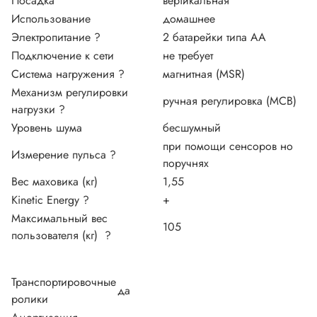
Посадка
вертикальная
Использование
домашнее
Электропитание
?
2 батарейки типа АА
Подключение к сети
не требует
Система нагружения
?
магнитная (MSR)
Механизм регулировки
ручная регулировка (MCB)
нагрузки
?
Уровень шума
бесшумный
при помощи сенсоров но
Измерение пульса
?
поручнях
Вес маховика (кг)
1,55
Kinetic Energy
?
+
Максимальный вес
105
пользователя (кг)
?
Транспортировочные
да
ролики