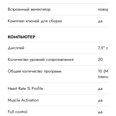
Встроенный вентилятор
поворотн
Комплект ключей для сборки
да
КОМПЬЮТЕР
Дисплей
7,5" с го
Количество уровней сопротивления
20
Общее количество программ
10 (Manual
Interval, 
Heart Rate % Profile
да
Muscle Activation
да
Full control
да