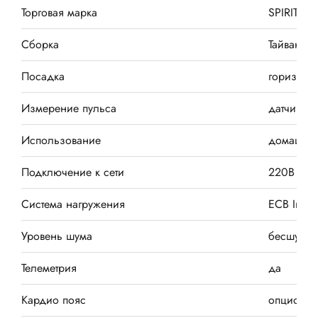
Торговая марка
SPIRIT
Сборка
Тайвань
Посадка
горизонт
Измерение пульса
датчики н
Использование
домашне
Подключение к сети
220В
Система нагружения
ECB Intell
Уровень шума
бесшумн
Телеметрия
да
Кардио пояс
опционал