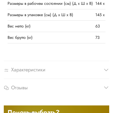
Размеры в рабочем состоянии (см) (Д х Ш х В)
144 х 75 
Размеры в упаковке (см) (Д х Ш х В)
145 х 45 
Вес нетто (кг)
63
Вес брутто (кг)
73
Характеристики
Отзывы
Помочь выбрать?