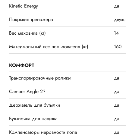
Kinetic Energy
да
Покрытие тренажера
двухслой
Вес маховика (кг)
14
Максимальный вес пользователя (кг)
160
КОМФОРТ
Транспортировочные ролики
да
Camber Angle 2?
да
Держатель для бутылки
да
Бутылочка для напитка
да
Компенсаторы неровности пола
да