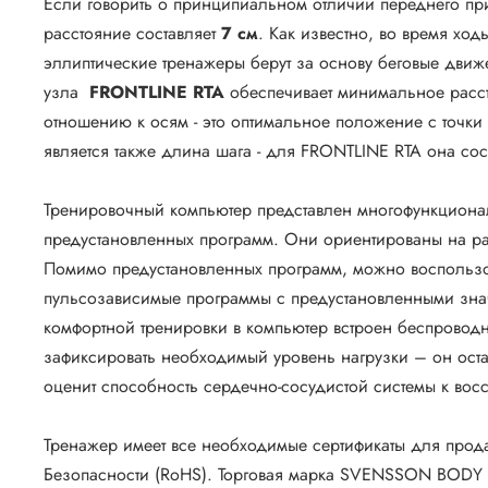
Если говорить о принципиальном отличии переднего при
расстояние составляет
7 см
. Как известно, во время хо
эллиптические тренажеры берут за основу беговые дви
узла
FRONTLINE RTA
обеспечивает минимальное расст
отношению к осям - это оптимальное положение с точки
является также длина шага - для FRONTLINE RTA она со
Тренировочный компьютер представлен многофункционал
предустановленных программ. Они ориентированы на разв
Помимо предустановленных программ, можно воспользов
пульсозависимые программы с предустановленными знач
комфортной тренировки в компьютер встроен беспроводн
зафиксировать необходимый уровень нагрузки – он оста
оценит способность сердечно-сосудистой системы к во
Тренажер имеет все необходимые сертификаты для прода
Безопасности (RoHS). Торговая марка SVENSSON BODY L