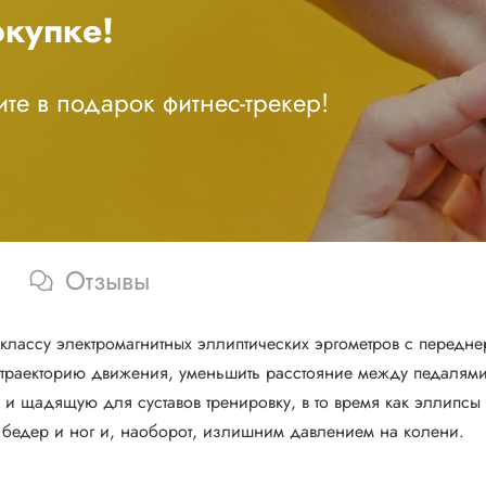
купке!
те в подарок фитнес-трекер!
Отзывы
 классу электромагнитных эллиптических эргометров с пере
 траекторию движения, уменьшить расстояние между педалям
ую и щадящую для суставов тренировку, в то время как эллип
 бедер и ног и, наоборот, излишним давлением на колени.