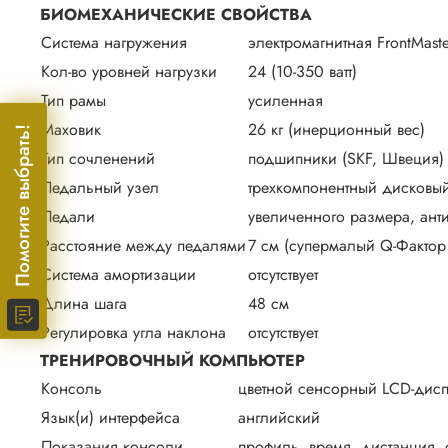
БИОМЕХАНИЧЕСКИЕ СВОЙСТВА
Система нагружения
электромагнитная FrontMas
Кол-во уровней нагрузки
24 (10-350 ватт)
Тип рамы
усиленная
Маховик
26 кг (инерционный вес)
Помогите выбрать!
Тип сочленений
подшипники (SKF, Швеция) 
Педальный узел
трехкомпонентный дисковы
Педали
увеличенного размера, ан
Расстояние между педалями
7 см (супермалый Q-Фактор
Система амортизации
отсутствует
Длина шага
48 см
Регулировка угла наклона
отсутствует
ТРЕНИРОВОЧНЫЙ КОМПЬЮТЕР
Консоль
цветной сенсорный LCD-дисп
Язык(и) интерфейса
английский
Показания консоли
профиль, время, дистанция, с