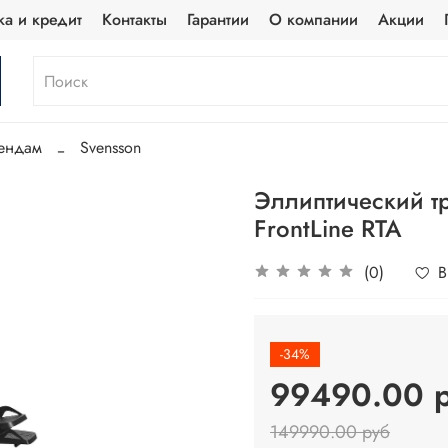
ка и кредит
Контакты
Гарантии
О компании
Акции
ендам
Svensson
Эллиптический т
FrontLine RTA
(0)
В
-34%
99490.00 
149990.00 руб