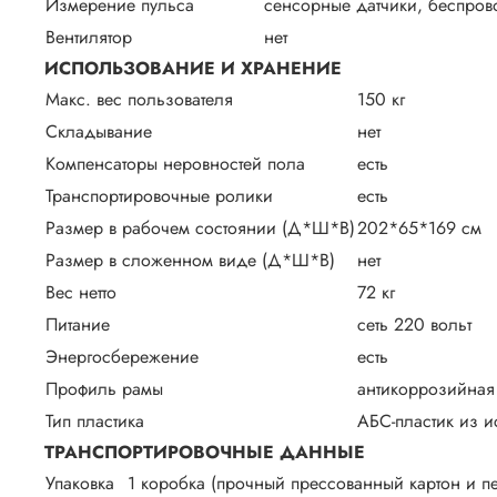
Измерение пульса
сенсорные датчики, беспров
Вентилятор
нет
ИСПОЛЬЗОВАНИЕ И ХРАНЕНИЕ
Макс. вес пользователя
150 кг
Складывание
нет
Компенсаторы неровностей пола
есть
Транспортировочные ролики
есть
Размер в рабочем состоянии (Д*Ш*В)
202*65*169 см
Размер в сложенном виде (Д*Ш*В)
нет
Вес нетто
72 кг
Питание
сеть 220 вольт
Энергосбережение
есть
Профиль рамы
антикоррозийная 
Тип пластика
АБС-пластик из и
ТРАНСПОРТИРОВОЧНЫЕ ДАННЫЕ
Упаковка
1 коробка (прочный прессованный картон и п