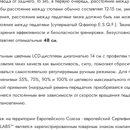
вода от заднего, то это, в первую очередь, расстояние меж
дьбы расстояние между стопами обычно составляет 12-15 см, у
жения, расстояние между педалями также должно быть как мо
ояние между педалями (супермалый Q-фактор E.S.Q.F.). Таким
 зрения эффективности и безопасности тренировки. Безуслов
ставляет оптимальные
48 см
.
ьным цветным LCD-дисплеем диагональю 14 см с профилем тр
итие таких качеств как выносливость, силу, помогают сброси
аться самостоятельно регулируемым ручным режимом. Для тр
ениями 55%, 75%, 90% и 100% от целевого максимального пу
ой приемник (нагрудный ремень-передатчик приобретается отде
нется постоянным вне зависимости от скорости вращения пед
сстановлению.
ж на территории Европейского Союза - европейский Сертифика
ABS™ является зарегистрированным товарным знаком компани