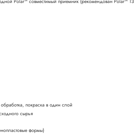
одной Polar™ совместимый приемник (рекомендован Polar™ T3
обработка, покраска в один слой
сходного сырья
еноплаcтовые формы)