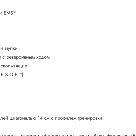
ter EMS™
и втулки
й с реверсивным ходом
тискользящие
 E.S.Q.F.™)
лей диагональю 14 см с профилем тренировки
корость, калории, обороты в мин., пульс, Ватты, фитнес-тест (R