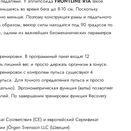
ду педалями. У эллипсоида
FRONTLINE RTA
такое
меньшаясь во время бега до 8-10 см. Поскольку
жно меньше. Поэтому конструкция рамы и педального
 образом, вектор силы находится под 90 градусов по
но, одним из важнейших биомеханических параметров
енировки. В программный пакет входят 12
ть лишний вес и просто держать организм в тонусе.
енировок с контролем пульса существуют 4
льса. Для точного определения пульса и просто
льно). Эргонометрическая функция (ватты) позволяет
алей. По завершении тренировки функция Recovery
т Соответствия (CE) и европейский Сертификат
и JÖrgen Svensson LLC (Швеция).