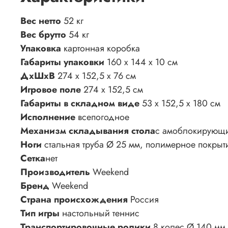
Вес нетто
52 кг
Вес брутто
54 кг
Упаковка
картонная коробка
Габариты упаковки
160 х 144 х 10 см
ДхШхВ
274 х 152,5 х 76 см
Игровое поле
274 х 152,5 см
Габариты в складном виде
53 х 152,5 х 180 см
Исполнение
всепогодное
Механизм складывания стола
с амоблокирующи
Ноги
стальная труба Ø 25 мм, полимерное покрыт
Сетка
нет
Производитель
Weekend
Бренд
Weekend
Страна происхождения
Россия
Тип игры
настольный теннис
Транспортировочные ролики
8 колес Ø 140 мм