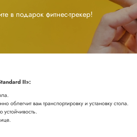
те в подарок фитнес-трекер!
andard II»:
ола.
но облегчит вам транспортировку и установку стола.
ю устойчивость.
ице.