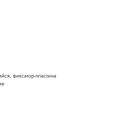
йся, фиксатор-пластина
ие