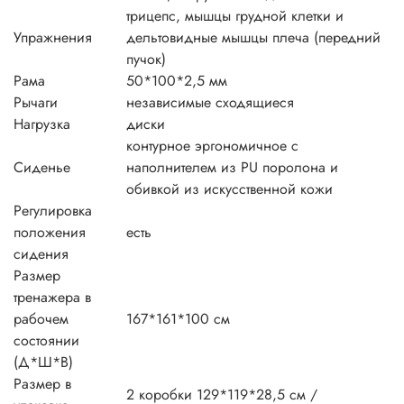
трицепс, мышцы грудной клетки и
Упражнения
дельтовидные мышцы плеча (передний
пучок)
Рама
50*100*2,5 мм
Рычаги
независимые сходящиеся
Нагрузка
диски
контурное эргономичное с
Сиденье
наполнителем из PU поролона и
обивкой из искусственной кожи
Регулировка
положения
есть
сидения
Размер
тренажера в
рабочем
167*161*100 см
состоянии
(Д*Ш*В)
Размер в
2 коробки 129*119*28,5 см /