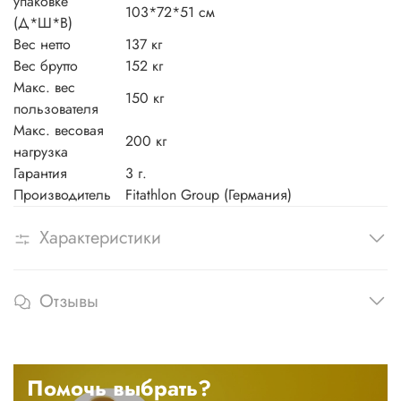
упаковке
103*72*51 см
(Д*Ш*В)
Вес нетто
137 кг
Вес брутто
152 кг
Макс. вес
150 кг
пользователя
Макс. весовая
200 кг
нагрузка
Гарантия
3 г.
Производитель
Fitathlon Group (Германия)
Характеристики
Отзывы
Помочь выбрать?