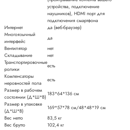
устройства, подключение
наушников), HDMI порт для
подключения смартфона
Интернет
да (веб-браузер)
Многоязычный
да
интерфейс
Вентилятор
нет
Складывание
нет
Транспортировочные
есть
ролики
Компенсаторы
есть
неровностей пола
Размер в рабочем
183*64*136 см
состоянии (Д*Ш*В)
Размер в упаковке
169*57*78 см/48*48*19 см
(Д*Ш*В)
Вес нетто
83,5 кг
Вес брутто
102,4 кг