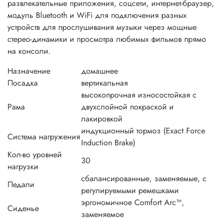
развлекательные приложения, соцсети, интернет-браузер,
модуль Bluetooth и WiFi для подключения разных
устройств для прослушивания музыки через мощные
стерео-динамики и просмотра любимых фильмов прямо
на консоли.
Назначение
домашнее
Посадка
вертикальная
высокопрочная износостойкая с
Рама
двухслойной покраской и
лакировкой
индукционный тормоз (Exact Force
Система нагружения
Induction Brake)
Кол-во уровней
30
нагрузки
сбалансированные, заменяемые, с
Педали
регулируемыми ремешками
эргономичное Comfort Arc™,
Сиденье
заменяемое