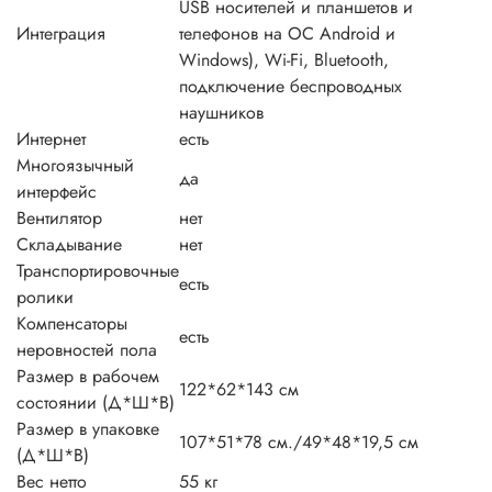
USB носителей и планшетов и
Интеграция
телефонов на ОС Android и
Windows), Wi-Fi, Bluetooth,
подключение беспроводных
наушников
Интернет
есть
Многоязычный
да
интерфейс
Вентилятор
нет
Складывание
нет
Транспортировочные
есть
ролики
Компенсаторы
есть
неровностей пола
Размер в рабочем
122*62*143 см
состоянии (Д*Ш*В)
Размер в упаковке
107*51*78 см./49*48*19,5 см
(Д*Ш*В)
Вес нетто
55 кг