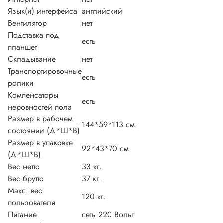
Язык(и) интерфейса
английский
Вентилятор
нет
Подставка под
есть
планшет
Складывание
нет
Транспортировочные
есть
ролики
Компенсаторы
есть
неровностей пола
Размер в рабочем
144*59*113 см.
состоянии (Д*Ш*В)
Размер в упаковке
92*43*70 см.
(Д*Ш*В)
Вес нетто
33 кг.
Вес брутто
37 кг.
Макс. вес
120 кг.
пользователя
Питание
сеть 220 Вольт