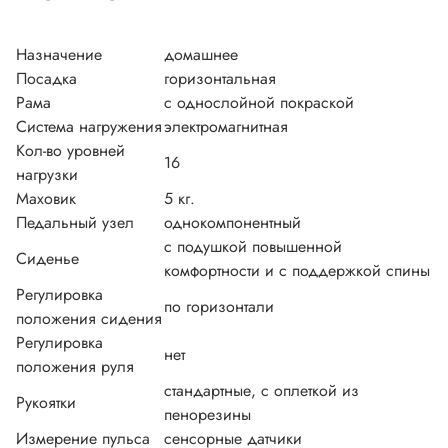
Назначение
домашнее
Посадка
горизонтальная
Рама
с однослойной покраской
Система нагружения
электромагнитная
Кол-во уровней
16
нагрузки
Маховик
5 кг.
Педальный узел
однокомпонентный
с подушкой повышенной
Сиденье
комфортности и с поддержкой спины
Регулировка
по горизонтали
положения сидения
Регулировка
нет
положения руля
стандартные, с оплеткой из
Рукоятки
пенорезины
Измерение пульса
сенсорные датчики