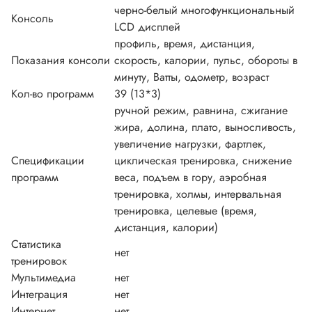
черно-белый многофункциональный
Консоль
LCD дисплей
профиль, время, дистанция,
Показания консоли
скорость, калории, пульс, обороты в
минуту, Ватты, одометр, возраст
Кол-во программ
39 (13*3)
ручной режим, равнина, сжигание
жира, долина, плато, выносливость,
увеличение нагрузки, фартлек,
Спецификации
циклическая тренировка, снижение
программ
веса, подъем в гору, аэробная
тренировка, холмы, интервальная
тренировка, целевые (время,
дистанция, калории)
Статистика
нет
тренировок
Мультимедиа
нет
Интеграция
нет
Интернет
нет