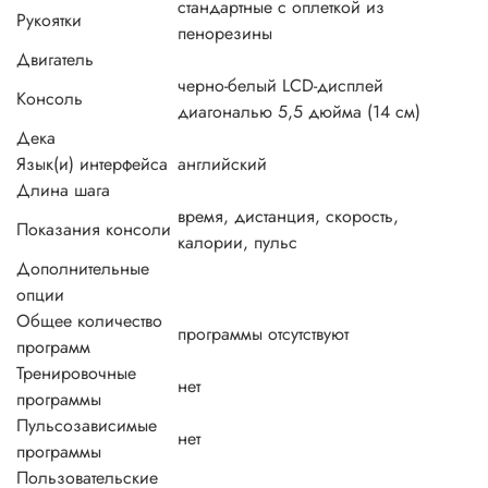
стандартные с оплеткой из
Рукоятки
пенорезины
Двигатель
черно-белый LCD-дисплей
Консоль
диагональю 5,5 дюйма (14 см)
Дека
Язык(и) интерфейса
английский
Длина шага
время, дистанция, скорость,
Показания консоли
калории, пульс
Дополнительные
опции
Общее количество
программы отсутствуют
программ
Тренировочные
нет
программы
Пульсозависимые
нет
программы
Пользовательские