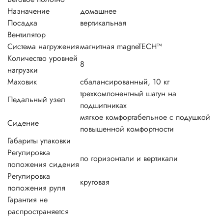
Назначение
домашнее
Посадка
вертикальная
Вентилятор
Система нагружения
магнитная magneTECH™
Количество уровней
8
нагрузки
Маховик
сбалансированный, 10 кг
трехкомпонентный шатун на
Педальный узел
подшипниках
мягкое комфортабельное с подушкой
Сидение
повышенной комфортности
Габариты упаковки
Регулировка
по горизонтали и вертикали
положения сидения
Регулировка
круговая
положения руля
Гарантия не
распространяется