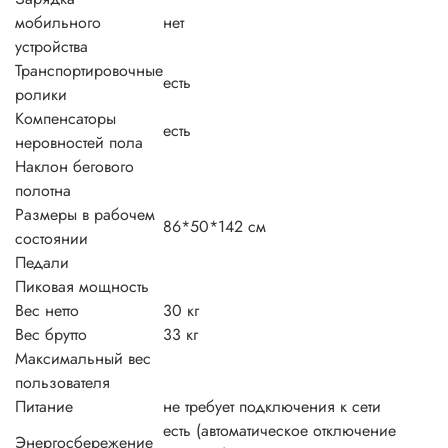
мобильного
нет
устройства
Транспортировочные
есть
ролики
Компенсаторы
есть
неровностей пола
Наклон бегового
полотна
Размеры в рабочем
86*50*142 см
состоянии
Педали
Пиковая мощность
Вес нетто
30 кг
Вес брутто
33 кг
Максимальный вес
пользователя
Питание
не требует подключения к сети
есть (автоматическое отключение
Энергосбережение