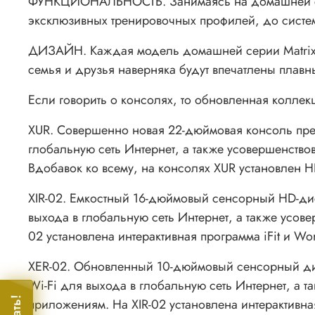
ФУНКЦИОНАЛЬНОСТЬ. Занимаясь на домашней серии 
эксклюзивных тренировочных профилей, до систем
ДИЗАЙН. Каждая модель домашней серии Matrix со
семья и друзья наверняка будут впечатлены плав
Если говорить о консолях, то обновленная коллек
XUR. Совершенно новая 22-дюймовая консоль пре
глобальную сеть Интернет, а также усовершенств
Вдобавок ко всему, на консолях XUR установлен 
XIR-02. Емкостный 16-дюймовый сенсорный HD-ди
выхода в глобальную сеть Интернет, а также усо
02 установлена интерактивная программа iFit и W
XER-02. Обновленный 10-дюймовый сенсорный ди
Wi-Fi для выхода в глобальную сеть Интернет, а
приложениям. На XIR-02 установлена интерактивна