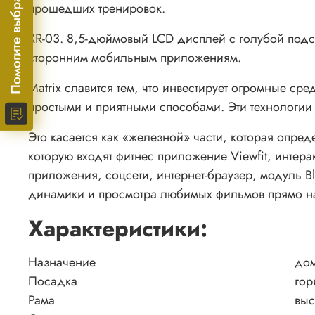
Помогите выбрать!
прошедших тренировок.
XR-03. 8,5-дюймовый LCD дисплей с голубой подс
сторонним мобильным приложениям.
Matrix славится тем, что инвестирует огромные ср
простыми и приятными способами. Эти технологии 
Это касается как «железной» части, которая опред
которую входят фитнес приложение Viewfit, интера
приложения, соцсети, интернет-браузер, модуль B
динамики и просмотра любимых фильмов прямо н
Характеристики:
Назначение
до
Посадка
гор
Рама
выс