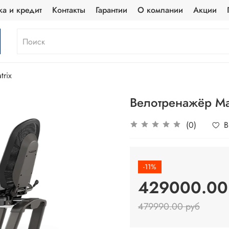
ка и кредит
Контакты
Гарантии
О компании
Акции
trix
Велотренажёр Ma
(0)
В
-11%
429000.00
479990.00 руб