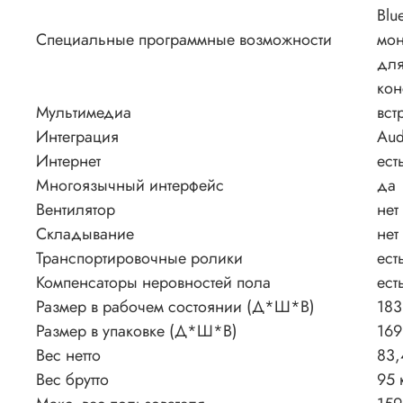
Blu
Специальные программные возможности
мон
для
кон
Мультимедиа
вст
Интеграция
Aud
Интернет
ест
Многоязычный интерфейс
да
Вентилятор
нет
Складывание
нет
Транспортировочные ролики
ест
Компенсаторы неровностей пола
ест
Размер в рабочем состоянии (Д*Ш*В)
183
Размер в упаковке (Д*Ш*В)
169
Вес нетто
83,
Вес брутто
95 