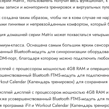
Matrix, пользователь получит весь функционал, к ко
ы записи и мониторинга тренировок и виртуальных путе
здана таким образом, чтобы ни в коем случае не нар
ными линиями и непревзойденным комфортом, который б
ция домашней серии Matrix может похвастаться четырь
миум-класса. Оснащена самым большим ярким сенсорн
ованный Bluetooth-модуль для синхронизации оборудов
HDMI-порт, благодаря которому можно подключить любо
сплей с процессором мощностью 4GB RAM и операционн
вершенствованный Bluetooth FTMS-модуль для подключе
orkout Calendar (Календарь тренировок) для сохранени
сплей дисплей с процессором мощностью 4GB RAM и о
 также усовершенствованный Bluetooth FTMS-модуль для
я программа iFit и Workout Calendar (Календарь трени