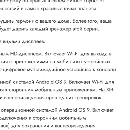
торому он привык в своем фитнес клубе: от
шествий в самые красивые точки планеты.
ушить гармонию вашего дома. Более того, ваша
удет дарить каждый тренажер этой серии.
мя видами дисплеев.
ым HD-дисплеем. Включает Wi-Fi для выхода в
ания с приложениями на мобильных устройствах.
е цифровое мультимедийное устройство к консоли.
ой системой Android OS 9. Включает Wi-Fi для
ния к сторонним мобильным приложениям. На XIR-
я и воспроизведения прошедших тренировок.
перационной системой Android OS 9. Включает
 подключения к сторонним мобильным
ровок) для сохранения и воспроизведения