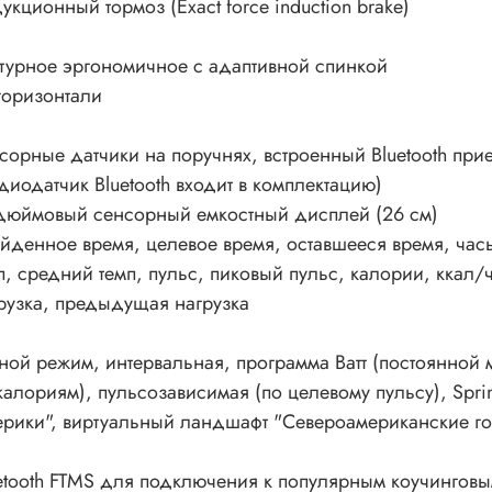
укционный тормоз (Exact force induction brake)
турное эргономичное с адаптивной спинкой
горизонтали
сорные датчики на поручнях, встроенный Bluetooth пр
диодатчик Bluetooth входит в комплектацию)
дюймовый сенсорный емкостный дисплей (26 см)
йденное время, целевое время, оставшееся время, часы
п, средний темп, пульс, пиковый пульс, калории, ккал/
рузка, предыдущая нагрузка
ной режим, интервальная, программа Ватт (постоянной 
калориям), пульсозависимая (по целевому пульсу), Spri
рики", виртуальный ландшафт "Североамериканские г
etooth FTMS для подключения к популярным коучингов