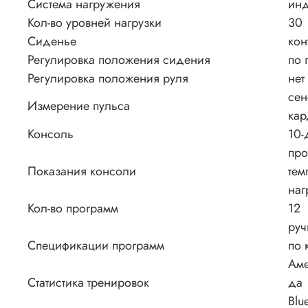
Система нагружения
инд
Кол-во уровней нагрузки
30
Сиденье
кон
Регулировка положения сидения
по 
Регулировка положения руля
нет
сен
Измерение пульса
кар
Консоль
10-
про
Показания консоли
тем
наг
Кол-во программ
12
руч
Спецификации программ
по 
Аме
Статистика тренировок
да
Blu