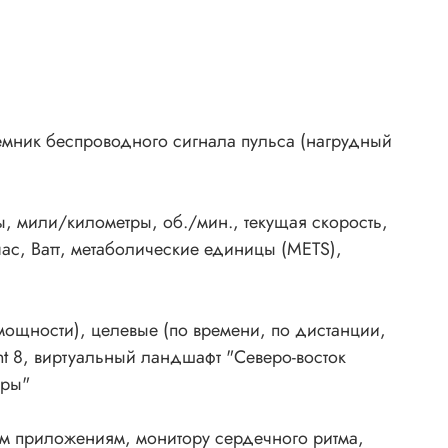
иемник беспроводного сигнала пульса (нагрудный
, мили/километры, об./мин., текущая скорость,
час, Ватт, метаболические единицы (METS),
мощности), целевые (по времени, по дистанции,
nt 8, виртуальный ландшафт "Северо-восток
оры"
ым приложениям, монитору сердечного ритма,