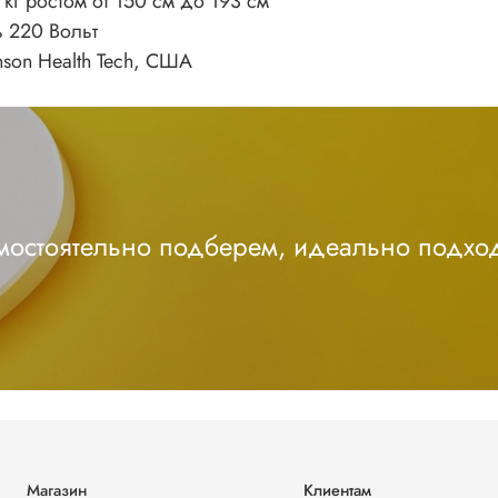
 кг ростом от 150 см до 193 см
ь 220 Вольт
nson Health Tech, США
амостоятельно подберем, идеально подхо
Магазин
Клиентам