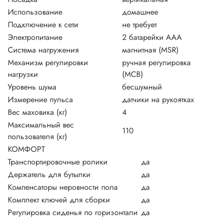
Использование
домашнее
Подключение к сети
не требует
Электропитание
2 батарейки AAA
Система нагружения
магнитная (MSR)
Механизм регулировки
ручная регулировка
нагрузки
(MCB)
Уровень шума
бесшумный
Измерение пульса
датчики на рукоятках
Вес маховика (кг)
4
Максимальный вес
110
пользователя (кг)
КОМФОРТ
Транспортировочные ролики
да
Держатель для бутылки
да
Компенсаторы неровности пола
да
Комплект ключей для сборки
да
Регулировка сиденья по горизонтали
да