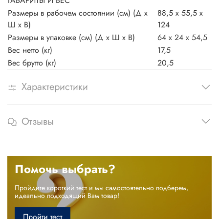
ГАБАРИТЫ И ВЕС
Размеры в рабочем состоянии (см) (Д х
88,5 x 55,5 x
Ш х В)
124
Размеры в упаковке (см) (Д х Ш х В)
64 x 24 x 54,5
Вес нетто (кг)
17,5
Вес брутто (кг)
20,5
Характеристики
Отзывы
Помочь выбрать?
Пройдите короткий тест и мы самостоятельно подберем,
идеально подходящий Вам товар!
Пройти тест