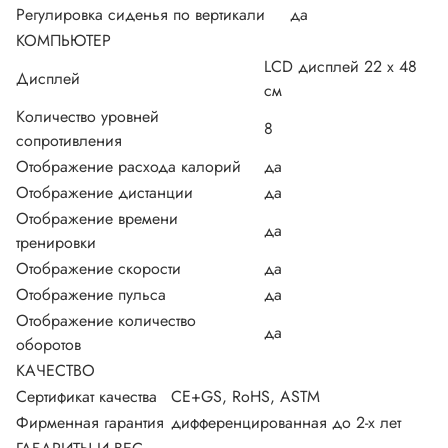
Регулировка сиденья по вертикали
да
КОМПЬЮТЕР
LCD дисплей 22 х 48
Дисплей
см
Количество уровней
8
сопротивления
Отображение расхода калорий
да
Отображение дистанции
да
Отображение времени
да
тренировки
Отображение скорости
да
Отображение пульса
да
Отображение количество
да
оборотов
КАЧЕСТВО
Сертификат качества
CE+GS, RoHS, ASTM
Фирменная гарантия
дифференцированная до 2-х лет