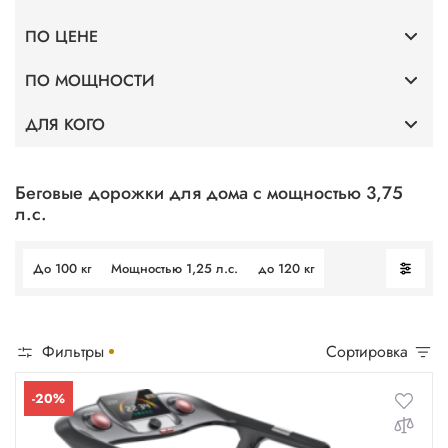
ПО ЦЕНЕ
Премиум
ПО МОЩНОСТИ
До 40 000
Тонкие
ДЛЯ КОГО
Мощность 2 л.с.
До 75 000
Без поручней
Профессиональные
Мощность 3,5 л.с.
До 100 000
Беговые дорожки для дома с мощностью 3,75
л.с.
Для фитнес клубов
Мощность 4 л.с.
До 100 кг
Мощностью 1,25 л.с.
до 120 кг
Для ходьбы
Мощность 5 л.с.
Фильтры
Сортировка
-20%